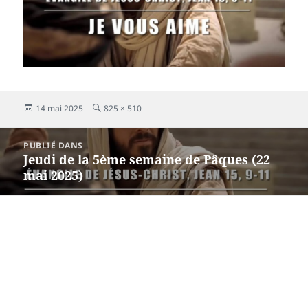
Publié
Taille
14 mai 2025
825 × 510
le
réelle
Navigation
PUBLIÉ DANS
de
Jeudi de la 5ème semaine de Pâques (22
l’article
mai 2025)