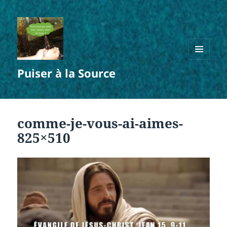
MENU
Puiser à la Source
ET
WIDGETS
comme-je-vous-ai-aimes-
825×510