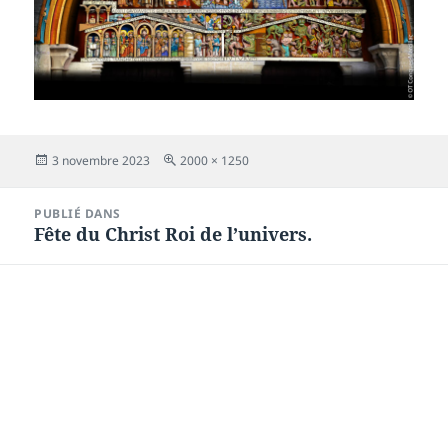
Publié
Taille
3 novembre 2023
2000 × 1250
le
réelle
Navigation
PUBLIÉ DANS
de
Fête du Christ Roi de l’univers.
l’article