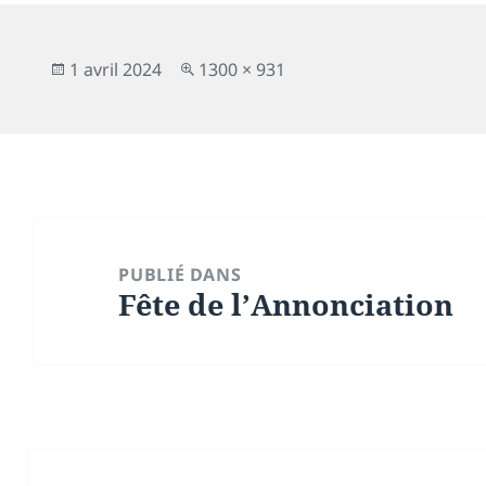
Publié
Taille
1 avril 2024
1300 × 931
le
réelle
Navigation
de
PUBLIÉ DANS
Fête de l’Annonciation
l’article