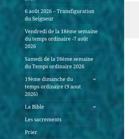
6 août 2026 – Transfiguration
du Seigneur
Vendredi de la 18ème semaine
du temps ordinaire -7 août
2026
Samedi de la 18ème semaine
du Temps ordinaire 2026
ouvrir
19ème dimanche du
le
temps ordinaire (9 aout
sous-
2026)
menu
ouvrir
La Bible
le
sous-
Les sacrements
menu
Prier