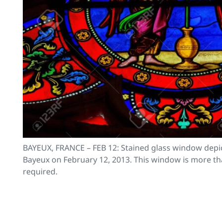
BAYEUX, FRANCE – FEB 12: Stained glass window depic
Bayeux on February 12, 2013. This window is more tha
required.