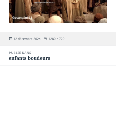
Publié
Taille
12 décembre 2024
1280 × 720
le
réelle
Navigation
PUBLIÉ DANS
de
enfants boudeurs
l’article