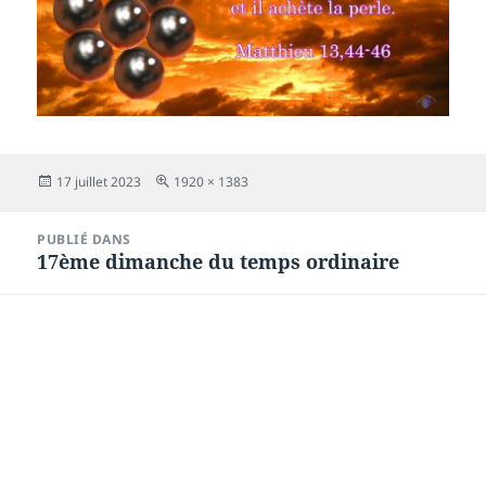
Publié
Taille
17 juillet 2023
1920 × 1383
le
réelle
Navigation
PUBLIÉ DANS
de
17ème dimanche du temps ordinaire
l’article