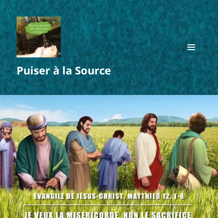
MENU
Puiser à la Source
ET
WIDGETS