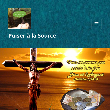
MENU
Puiser à la Source
ET
WIDGETS