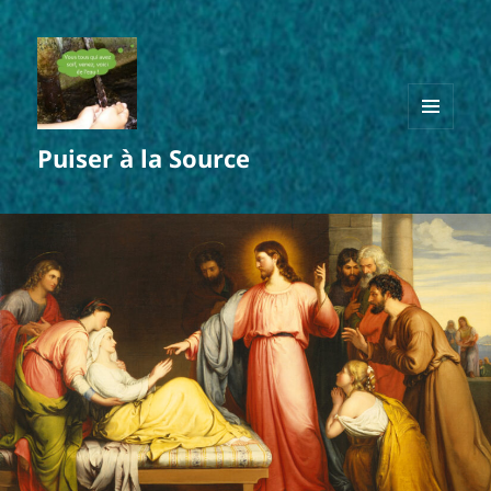
MENU
Puiser à la Source
ET
WIDGETS