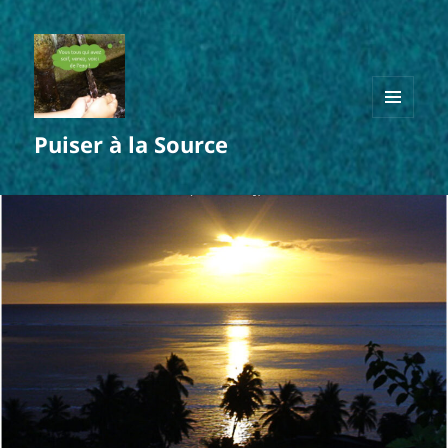
MENU
Puiser à la Source
ET
WIDGETS