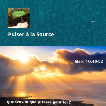
MENU
Puiser à la Source
ET
WIDGETS