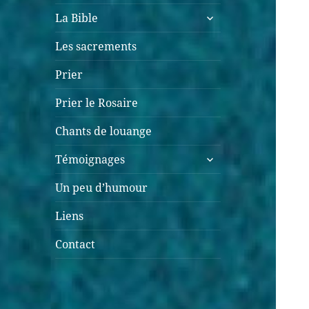
ouvrir
La Bible
le
sous-
Les sacrements
menu
Prier
Prier le Rosaire
Chants de louange
ouvrir
Témoignages
le
sous-
Un peu d’humour
menu
Liens
Contact