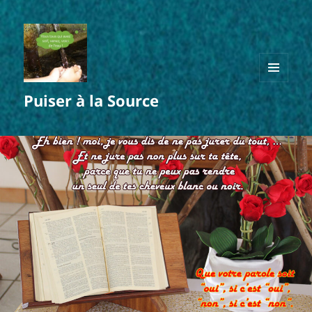
MENU
Puiser à la Source
ET
WIDGETS