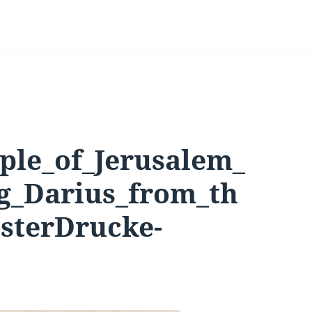
ple_of_Jerusalem_
ng_Darius_from_th
sterDrucke-