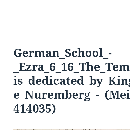
German_School_-
_Ezra_6_16_The_Tem
is_dedicated_by_Ki
e_Nuremberg_-_(Mei
414035)