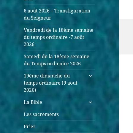
6 août 2026 – Transfiguration
du Seigneur
Vendredi de la 18ème semaine
du temps ordinaire -7 août
2026
Samedi de la 18ème semaine
du Temps ordinaire 2026
ouvrir
19ème dimanche du
le
temps ordinaire (9 aout
sous-
2026)
menu
ouvrir
La Bible
le
sous-
Les sacrements
menu
Prier