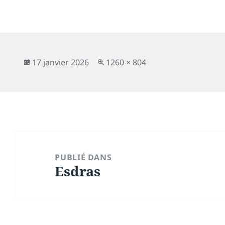
Publié
Taille
17 janvier 2026
1260 × 804
le
réelle
Navigation
de
PUBLIÉ DANS
Esdras
l’article